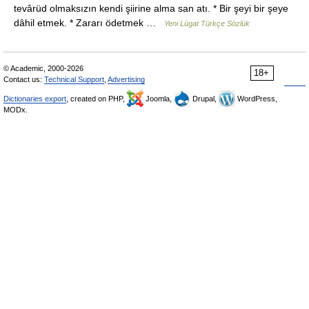
tevârüd olmaksızın kendi şiirine alma san atı. * Bir şeyi bir şeye
dâhil etmek. * Zararı ödetmek …
Yeni Lügat Türkçe Sözlük
© Academic, 2000-2026
18+
Contact us:
Technical Support
,
Advertising
Dictionaries export
, created on PHP,
Joomla,
Drupal,
WordPress,
MODx.