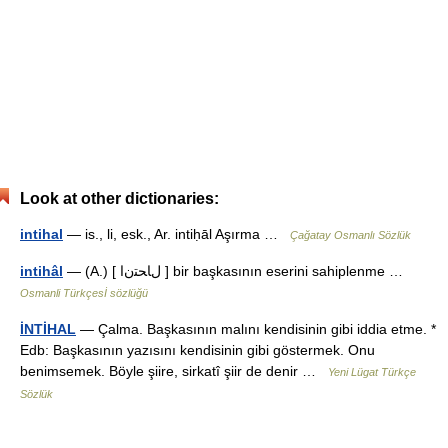
Look at other dictionaries:
intihal
— is., li, esk., Ar. intiḥāl Aşırma …
Çağatay Osmanlı Sözlük
intihâl
— (A.) [ لﺎﺤﺘﻥا ] bir başkasının eserini sahiplenme …
Osmanli Türkçesİ sözlüğü
İNTİHAL
— Çalma. Başkasının malını kendisinin gibi iddia etme. *
Edb: Başkasının yazısını kendisinin gibi göstermek. Onu
benimsemek. Böyle şiire, sirkatî şiir de denir …
Yeni Lügat Türkçe
Sözlük