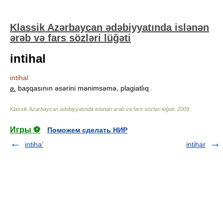
Klassik Azərbaycan ədəbiyyatında islənən
ərəb və fars sözləri lüğəti
intihal
intihal
ə.
başqasının əsərini mənimsəmə, plagiatlıq
Klassik Azərbaycan ədəbiyyatında islənən ərəb və fars sözləri lüğəti
.
2009
.
Игры ⚽
Поможем сделать НИР
intiha’
intihar